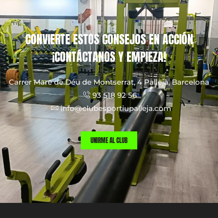
CONVIERTE ESTOS CONSEJOS EN ACCIÓN
¡CONTÁCTANOS Y EMPIEZA!​
Carrer Mare de Déu de Montserrat, 4 Pallejà, Barcelona
93 518 92 56
info@clubesportiupalleja.com
UNIRME AL CLUB