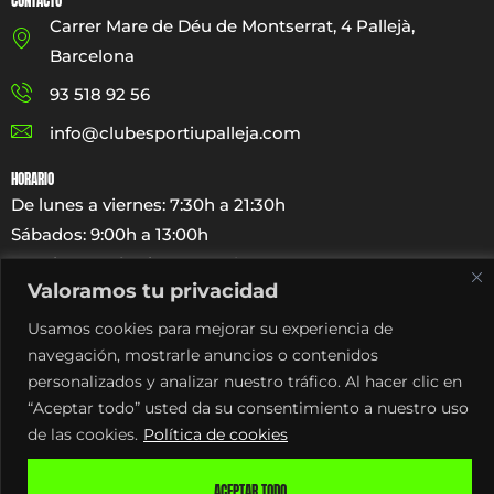
CONTACTO
Carrer Mare de Déu de Montserrat, 4 Pallejà,
Barcelona
93 518 92 56
info@clubesportiupalleja.com
HORARIO
De lunes a viernes: 7:30h a 21:30h
Sábados: 9:00h a 13:00h
Domingos y festivos cerrado
Valoramos tu privacidad
LEGAL
Usamos cookies para mejorar su experiencia de
Política de Privacidad y cookies
navegación, mostrarle anuncios o contenidos
Aviso Legal
personalizados y analizar nuestro tráfico. Al hacer clic en
“Aceptar todo” usted da su consentimiento a nuestro uso
de las cookies.
Política de cookies
Lifefit – Club Esportiu Arts Marcials Pallejà © 2017–2024
ACEPTAR TODO