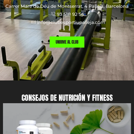
Carrer Mare de Déu de Montserrat, 4 Pallejà, Barcelona
93 518 92 56
info@clubesportiupalleja.com
UNIRME AL CLUB
CONSEJOS DE NUTRICIÓN Y FITNESS