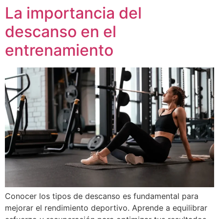
La importancia del
Ir
al
descanso en el
contenido
entrenamiento
Conocer los tipos de descanso es fundamental para
mejorar el rendimiento deportivo. Aprende a equilibrar