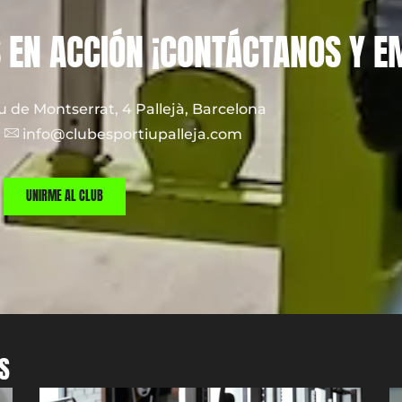
EN ACCIÓN ¡CONTÁCTANOS Y EM
 de Montserrat, 4 Pallejà, Barcelona
6
info@clubesportiupalleja.com
UNIRME AL CLUB
S