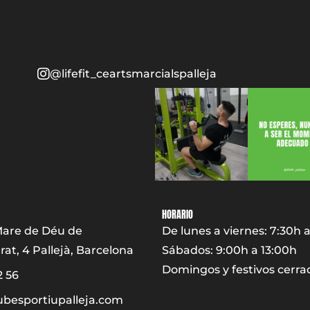
@lifefit_ceartsmarcialspalleja
HORARIO
Mare de Déu de
De lunes a viernes: 7:30h a
at, 4 Pallejà, Barcelona
Sábados: 9:00h a 13:00h
Domingos y festivos cerra
2 56
ubesportiupalleja.com