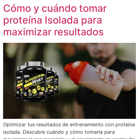
Cómo y cuándo tomar
Ir
al
proteína Isolada para
contenido
maximizar resultados
Optimizar tus resultados de entrenamiento con proteína
isolada. Descubre cuándo y cómo tomarla para