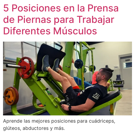
5 Posiciones en la Prensa
Ir
al
de Piernas para Trabajar
contenido
Diferentes Músculos
Aprende las mejores posiciones para cuádriceps,
glúteos, abductores y más.